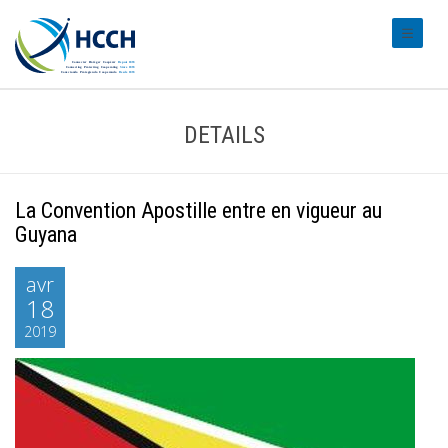
#transl
DETAILS
La Convention Apostille entre en vigueur au
Guyana
avr
18
2019