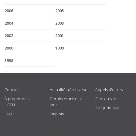
2006
2005
2004
2003
2002
2001
2000
1999
1998
USEFUL LINKS
Contact
Actualités (Archives)
Appels d'offres
À propos de la
Dernières mises à
Plan du site
HCCH
jour
Avis juridique
FAQ
Emplois
GET CONNECTED