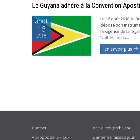
Le Guyana adhère à la Convention Apostil
Le 16 août 2018, le
août
déposé son instrume
16
l'exigence de la léga
2018
l'adhésion du...
en savoir plus
USEFUL LINKS
Contact
Actualités (Archives)
À propos de la HCCH
Dernières mises à jour