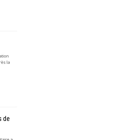
ation
rès la
s de
itaire a