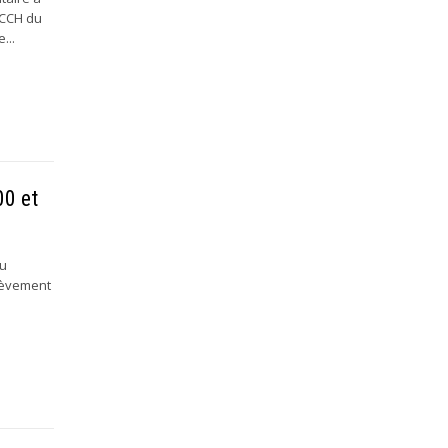
HCCH du
...
00 et
du
nlèvement