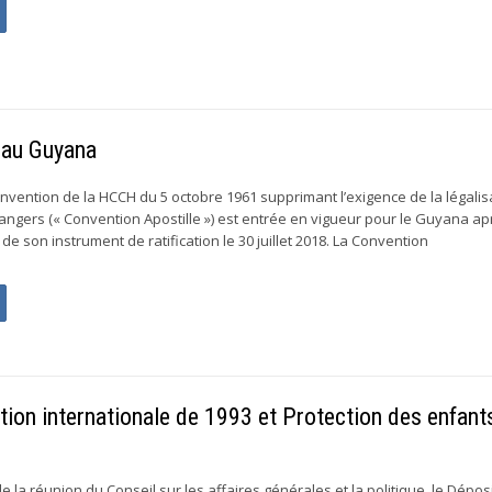
r au Guyana
Convention de la HCCH du 5 octobre 1961 supprimant l’exigence de la légalis
rangers (« Convention Apostille ») est entrée en vigueur pour le Guyana ap
 de son instrument de ratification le 30 juillet 2018. La Convention
on internationale de 1993 et Protection des enfant
de la réunion du Conseil sur les affaires générales et la politique, le Dépos