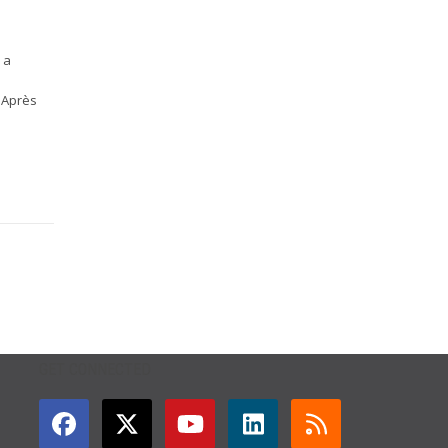
 a
. Après
GET CONNECTED