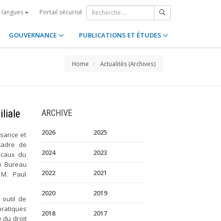
Portail sécurisé
s langues
GOUVERNANCE
PUBLICATIONS ET ÉTUDES
Home
Actualités (Archives)
liale
ARCHIVE
2026
2025
ssance et
 cadre de
2024
2023
locaux du
u Bureau
2022
2021
 M. Paul
2020
2019
outil de
pratiques
2018
2017
 du droit