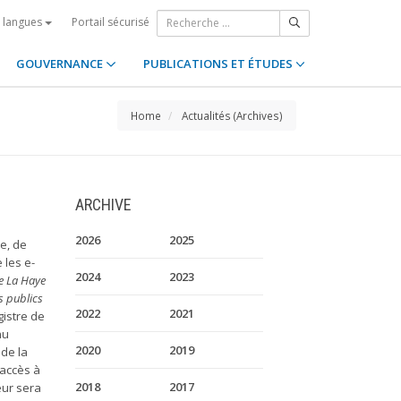
Portail sécurisé
s langues
GOUVERNANCE
PUBLICATIONS ET ÉTUDES
Home
Actualités (Archives)
ARCHIVE
2026
2025
pe, de
 les e-
2024
2023
e La Haye
s publics
2022
2021
gistre de
nu
2020
2019
 de la
'accès à
2018
2017
eur sera