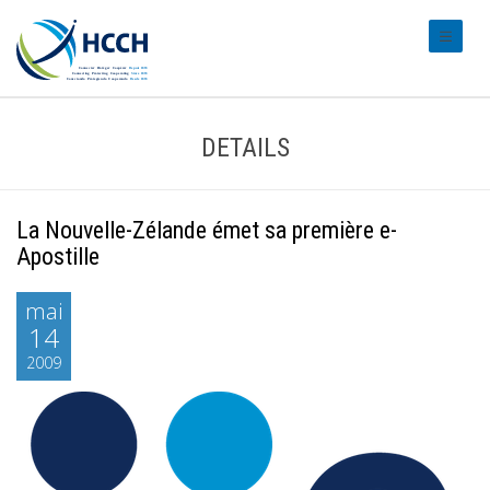
#transl
DETAILS
La Nouvelle-Zélande émet sa première e-
Apostille
mai
14
2009