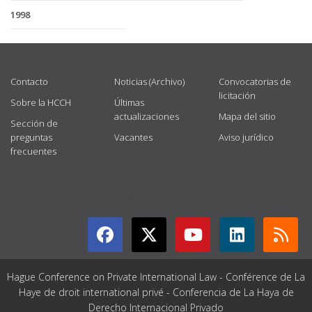
1998
USEFUL LINKS
Contacto
Noticias (Archivo)
Convocatorias de
licitación
Sobre la HCCH
Últimas
actualizaciones
Mapa del sitio
Sección de
preguntas
Vacantes
Aviso jurídico
frecuentes
GET CONNECTED
Hague Conference on Private International Law - Conférence de La
Haye de droit international privé - Conferencia de La Haya de
Derecho Internacional Privado