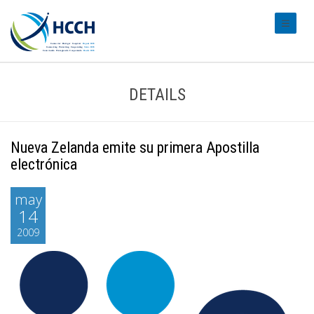
#transl
DETAILS
Nueva Zelanda emite su primera Apostilla
electrónica
may
14
2009