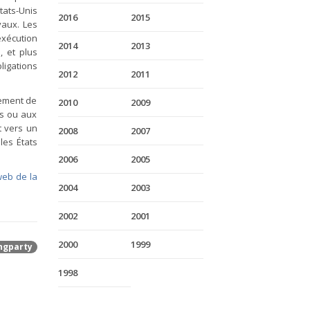
ats-Unis
2016
2015
vaux. Les
exécution
2014
2013
, et plus
igations
2012
2011
pement de
2010
2009
ts ou aux
t vers un
2008
2007
les États
2006
2005
web de la
2004
2003
2002
2001
2000
1999
ngparty
1998