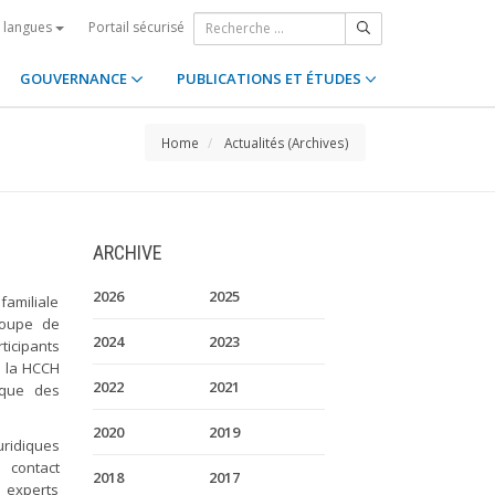
Portail sécurisé
s langues
GOUVERNANCE
PUBLICATIONS ET ÉTUDES
Home
Actualités (Archives)
ARCHIVE
2026
2025
amiliale
roupe de
2024
2023
ticipants
e la HCCH
2022
2021
 que des
2020
2019
uridiques
 contact
2018
2017
s experts