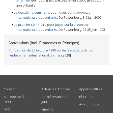
la famille
, Edimbourg, Ecosse, septembre 2000 [traduction
non officielle]
Le deuxième séminaire pour juges sur la protection
internationale des enfants
, De Ruwenberg, 3-6 juin 2000
Le premier séminaire pour juges sur la protection
internationale des enfants
, De Ruwenberg, 22-25 juin 1998
Conventions (incl. Protocoles et Principes)
Convention du 25 octobre 1980 sur les aspects civils de
l'enlèvement international d'enfants
[28]
USEFUL LINKS
Contact
Actualités (Archives)
Appels d'offres
À propos de la
Dernières mises à
Plan du site
HCCH
jour
Avis juridique
FAQ
Emplois