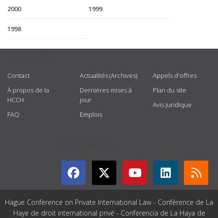
2000
1999
1998
USEFUL LINKS
Contact
Actualités (Archives)
Appels d'offres
À propos de la
Dernières mises à
Plan du site
HCCH
jour
Avis juridique
FAQ
Emplois
GET CONNECTED
Hague Conference on Private International Law - Conférence de La
Haye de droit international privé - Conferencia de La Haya de