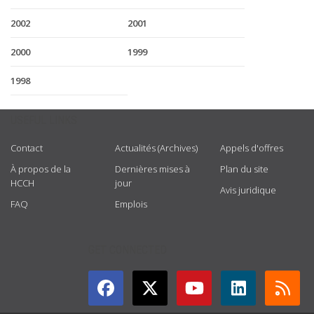
2002
2001
2000
1999
1998
USEFUL LINKS
Contact
Actualités (Archives)
Appels d'offres
À propos de la
Dernières mises à
Plan du site
HCCH
jour
Avis juridique
FAQ
Emplois
GET CONNECTED