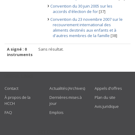
Convention du 30 juin 2005 sur les
accords d'élection de for
[37]
Convention du 23 novembre 2007 sur le
recouvrement international des
aliments destinés aux enfants et à
d'autres membres de la famille
[38]
A signé : 0
Sans résultat.
instruments
USEFUL LINKS
Contact
Actualités (Archives)
Appels d'offres
À propos de la
Dernières mises à
Plan du site
HCCH
jour
Avis juridique
FAQ
Emplois
GET CONNECTED