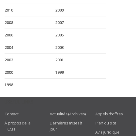
2010
2009
2008
2007
2006
2005
2004
2003
2002
2001
2000
1999
1998
USEFUL LINKS
Contact
Actualités (Archives)
Appels d'offres
À propos de la
Dernières mises à
Plan du site
HCCH
jour
Avis juridique