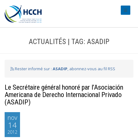
#transl
ACTUALITÉS | TAG: ASADIP
Rester informé sur :
ASADIP
, abonnez-vous au fil RSS
Le Secrétaire général honoré par l’Asociación
Americana de Derecho Internacional Privado
(ASADIP)
nov
14
2012