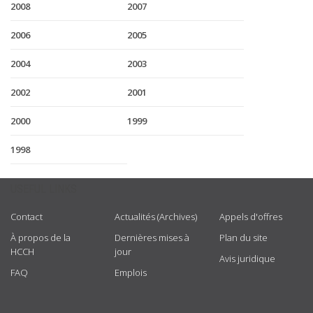
2008
2007
2006
2005
2004
2003
2002
2001
2000
1999
1998
USEFUL LINKS
Contact
Actualités (Archives)
Appels d'offres
À propos de la
Dernières mises à
Plan du site
HCCH
jour
Avis juridique
FAQ
Emplois