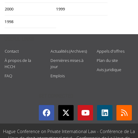
2000
1999
1998
USEFUL LINKS
Contact
Actualités (Archives)
Appels d'offres
À propos de la
Dernières mises à
Plan du site
HCCH
jour
Avis juridique
FAQ
Emplois
GET CONNECTED
Hague Conference on Private International Law - Conférence de La