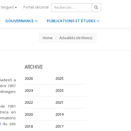
Portail sécurisé
s langues
GOUVERNANCE
PUBLICATIONS ET ÉTUDES
Home
Actualités (Archives)
ARCHIVE
2026
2025
gladesh a
obre 1961
2024
2023
étrangers
2022
2021
 de 1961
trera en
2020
2019
ormations
e
du site
2018
2017