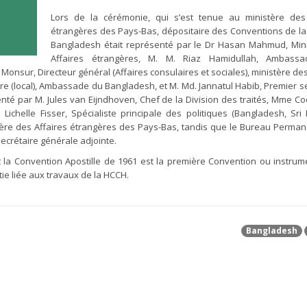
Lors de la cérémonie, qui s’est tenue au ministère des 
étrangères des Pays-Bas, dépositaire des Conventions de la
Bangladesh était représenté par le Dr Hasan Mahmud, Min
Affaires étrangères, M. M. Riaz Hamidullah, Ambass
sur, Directeur général (Affaires consulaires et sociales), ministère des
 (local), Ambassade du Bangladesh, et M. Md. Jannatul Habib, Premier se
té par M. Jules van Eijndhoven, Chef de la Division des traités, Mme C
 Lichelle Fisser, Spécialiste principale des politiques (Bangladesh, Sri
tère des Affaires étrangères des Pays-Bas, tandis que le Bureau Perman
ecrétaire générale adjointe.
a Convention Apostille de 1961 est la première Convention ou instrum
ie liée aux travaux de la HCCH.
Bangladesh