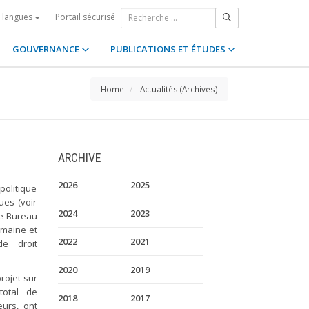
Portail sécurisé
s langues
GOUVERNANCE
PUBLICATIONS ET ÉTUDES
Home
Actualités (Archives)
ARCHIVE
2026
2025
politique
ues (voir
2024
2023
 le Bureau
omaine et
2022
2021
de droit
2020
2019
rojet sur
total de
2018
2017
eurs, ont