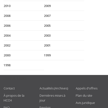
2010
2009
2008
2007
2006
2005
2004
2003
2002
2001
2000
1999
1998
USEFUL LINKS
Contact
Actualités (Archives)
Appels d'offres
À propos de la
Dernières mises à
Plan du site
HCCH
jour
Avis juridique
FAQ
Emplois