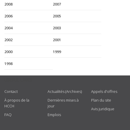
2008
2007
2006
2005
2004
2003
2002
2001
2000
1999
1998
USEFUL LINKS
Contact
Actualités (Archives)
Appels d'offres
À propos de la
Dernières mises à
Plan du site
HCCH
jour
Avis juridique
FAQ
Emplois