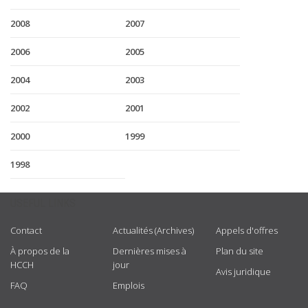
2008
2007
2006
2005
2004
2003
2002
2001
2000
1999
1998
USEFUL LINKS
Contact
Actualités (Archives)
Appels d'offres
À propos de la
Dernières mises à
Plan du site
HCCH
jour
Avis juridique
FAQ
Emplois