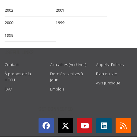
2002
2001
2000
1999
1998
USEFUL LINKS
Contact
Actualités (Archives)
Appels d'offres
À propos de la
Dernières mises à
Plan du site
HCCH
jour
Avis juridique
FAQ
Emplois
GET CONNECTED