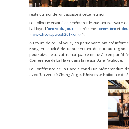
reste du monde, ont assisté à cette réunion.
Le Colloque visait à commémorer le 20e anniversaire d
La Haye. L’
ordre du jour
et le résumé (
première
et
deu
<
www.hcchapweek2017.or.kr
>.
Au cours de ce Colloque, les participants ont été infor
Kong, en qualité de Représentant du Bureau régional p
poursuivra le travail remarquable mené à bien par M. An
Conférence de La Haye dans la région Asie Pacifique.
La Conférence de La Haye a conclu un Mémorandum d’acc
avec l’Université Chung-Ang et l’Université Nationale de S