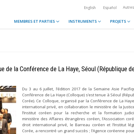
Autre
English
Español
MEMBRES ET PARTIES
INSTRUMENTS
PROJETS
ue de la Conférence de La Haye, Séoul (République d
Du 3 au 6 juillet, l’édition 2017 de la Semaine Asie Pacifi
Conférence de La Haye (Colloque) s’est tenue à Séoul (Répu
Corée). Ce Colloque, organisé par la Conférence de La Haye
international privé, en collaboration le ministère de la Justi
l’Institut coréen pour la recherche et la formation judici
ministère des Affaires étrangères coréen, l’Association co
droit international privé, le Barreau coréen et l’Institut lég
Corée, a rencontré un grand succès ; l’Agence coréenne pour