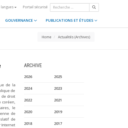
Portail sécurisé
s langues
GOUVERNANCE
PUBLICATIONS ET ÉTUDES
Home
Actualités (Archives)
e
ARCHIVE
2026
2025
que de la
2024
2023
blique de
 de droit
2022
2021
ce coréen,
aires, le
2020
2019
réenne de
islatif de
2018
2017
 Internet