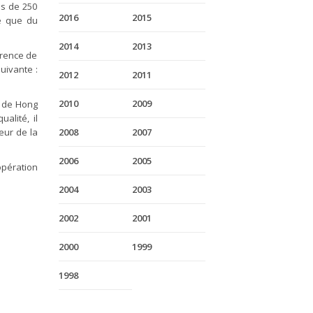
us de 250
2016
2015
ue que du
2014
2013
érence de
suivante :
2012
2011
2010
2009
S de Hong
alité, il
eur de la
2008
2007
2006
2005
opération
2004
2003
2002
2001
2000
1999
1998