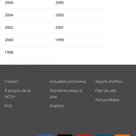
2006
2005
2004
2003
2002
2001
2000
1999
1998
USEFUL LINKS
Contact
Actualités (Archives)
Appels d'offres
À propos de la
Dernières mises à
Plan du site
HCCH
jour
Avis juridique
FAQ
Emplois
GET CONNECTED