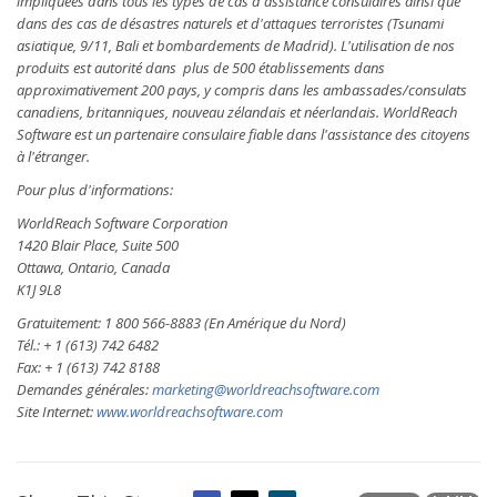
impliquées dans tous les types de cas d'assistance consulaires ainsi que
dans des cas de désastres naturels et d'attaques terroristes (Tsunami
asiatique, 9/11, Bali et bombardements de Madrid). L'utilisation de nos
produits est autorité dans plus de 500 établissements dans
approximativement 200 pays, y compris dans les ambassades/consulats
canadiens, britanniques, nouveau zélandais et néerlandais. WorldReach
Software est un partenaire consulaire fiable dans l'assistance des citoyens
à l'étranger.
Pour plus d'informations:
WorldReach Software Corporation
1420 Blair Place, Suite 500
Ottawa, Ontario, Canada
K1J 9L8
Gratuitement: 1 800 566-8883 (En Amérique du Nord)
Tél.: + 1 (613) 742 6482
Fax: + 1 (613) 742 8188
Demandes générales:
marketing@worldreachsoftware.com
Site Internet:
www.worldreachsoftware.com