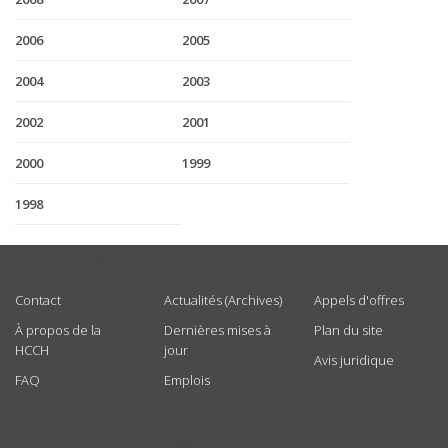
2006
2005
2004
2003
2002
2001
2000
1999
1998
USEFUL LINKS
Contact
Actualités (Archives)
Appels d'offres
À propos de la
Dernières mises à
Plan du site
HCCH
jour
Avis juridique
FAQ
Emplois
GET CONNECTED