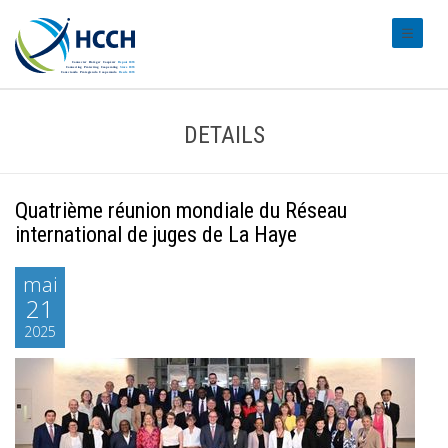
#transl
DETAILS
Quatrième réunion mondiale du Réseau
international de juges de La Haye
mai
21
2025