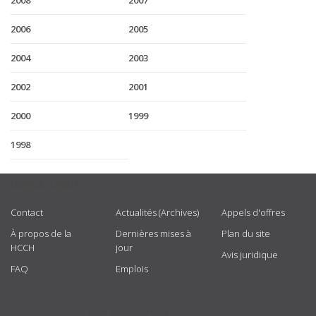
2008
2007
2006
2005
2004
2003
2002
2001
2000
1999
1998
USEFUL LINKS
Contact
Actualités (Archives)
Appels d'offres
À propos de la
Dernières mises à
Plan du site
HCCH
jour
Avis juridique
FAQ
Emplois
GET CONNECTED