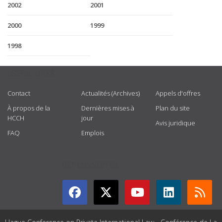
2002
2001
2000
1999
1998
USEFUL LINKS
Contact
Actualités (Archives)
Appels d'offres
À propos de la
Dernières mises à
Plan du site
HCCH
jour
Avis juridique
FAQ
Emplois
GET CONNECTED