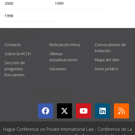
2000
1999
1998
USEFUL LINKS
Contacto
Noticias (Archivo)
Convocatorias de
licitación
Sobre la HCCH
Últimas
actualizaciones
Mapa del sitio
Sección de
preguntas
Vacantes
Aviso jurídico
frecuentes
GET CONNECTED
Hague Conference on Private International Law - Conférence de La