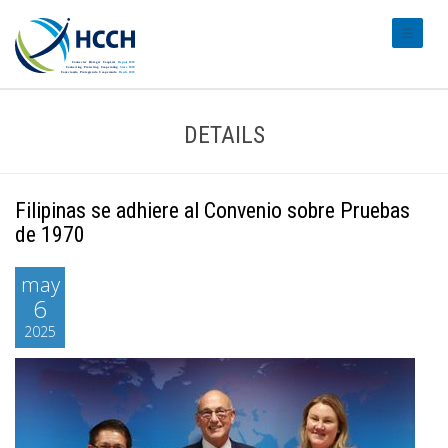
#transl
DETAILS
Filipinas se adhiere al Convenio sobre Pruebas
de 1970
may
6
2025