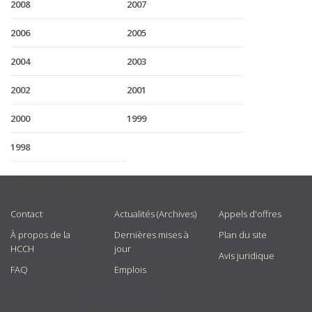
2008
2007
2006
2005
2004
2003
2002
2001
2000
1999
1998
USEFUL LINKS
Contact
Actualités (Archives)
Appels d'offres
À propos de la
Dernières mises à
Plan du site
HCCH
jour
Avis juridique
FAQ
Emplois