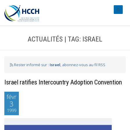
#transl
ACTUALITÉS | TAG: ISRAEL
Rester informé sur :
Israel
, abonnez-vous au fil RSS
Israel ratifies Intercountry Adoption Convention
févr
3
1999