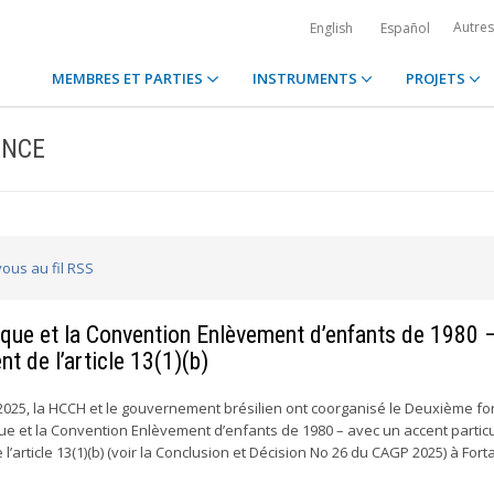
Autre
English
Español
MEMBRES ET PARTIES
INSTRUMENTS
PROJETS
ENCE
ous au fil RSS
que et la Convention Enlèvement d’enfants de 1980 
t de l’article 13(1)(b)
2025, la HCCH et le gouvernement brésilien ont coorganisé le Deuxième f
ue et la Convention Enlèvement d’enfants de 1980 – avec un accent particu
l’article 13(1)(b) (voir la Conclusion et Décision No 26 du CAGP 2025) à Fort