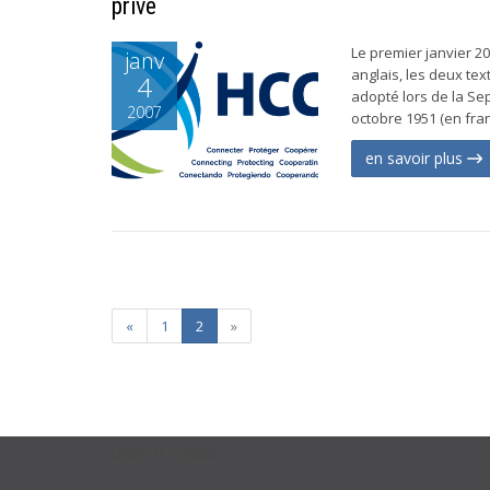
privé
Le premier janvier 2
janv
anglais, les deux tex
4
adopté lors de la Se
2007
octobre 1951 (en fra
en savoir plus
«
1
2
»
USEFUL LINKS