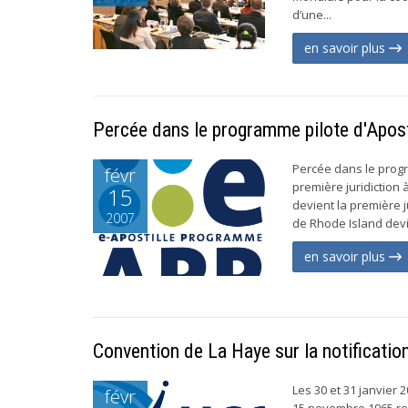
d’une...
en savoir plus
Percée dans le programme pilote d'Apost
Percée dans le progr
févr
première juridiction 
15
devient la première j
2007
de Rhode Island devie
en savoir plus
Convention de La Haye sur la notificatio
Les 30 et 31 janvier
févr
15 novembre 1965 relat