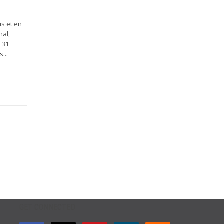
is et en
nal,
e 31
...
GET CONNECTED