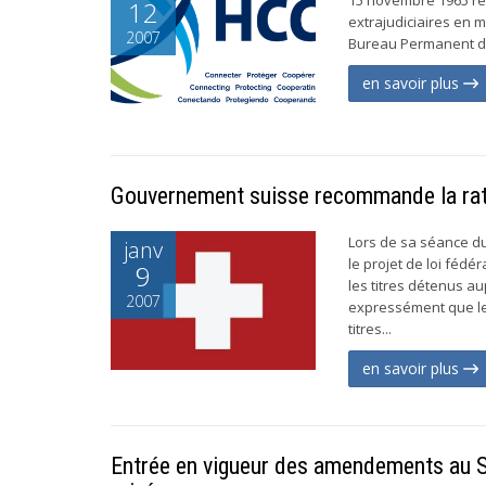
12
extrajudiciaires en 
2007
Bureau Permanent de 
en savoir plus
Gouvernement suisse recommande la ratif
Lors de sa séance d
janv
le projet de loi fédér
9
les titres détenus a
2007
expressément que le
titres...
en savoir plus
Entrée en vigueur des amendements au St