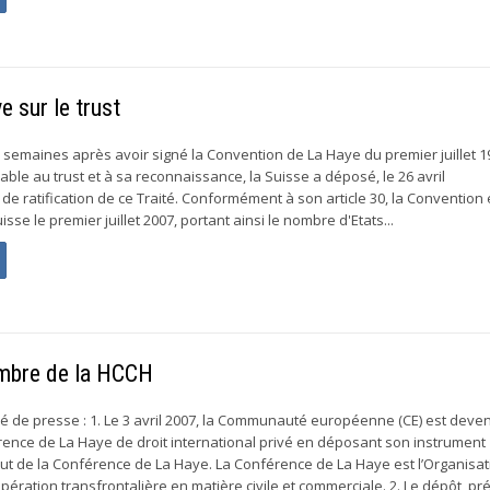
e sur le trust
emaines après avoir signé la Convention de La Haye du premier juillet 1
icable au trust et à sa reconnaissance, la Suisse a déposé, le 26 avril
de ratification de ce Traité. Conformément à son article 30, la Convention
sse le premier juillet 2007, portant ainsi le nombre d'Etats...
mbre de la HCCH
 de presse : 1. Le 3 avril 2007, la Communauté européenne (CE) est deve
ence de La Haye de droit international privé en déposant son instrument
tut de la Conférence de La Haye. La Conférence de La Haye est l’Organisat
pération transfrontalière en matière civile et commerciale. 2. Le dépôt, p