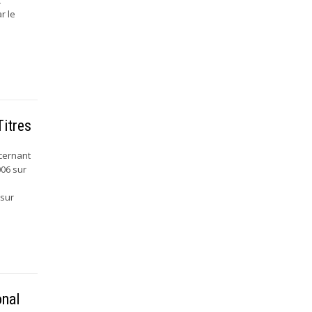
r le
Titres
cernant
006 sur
 sur
onal