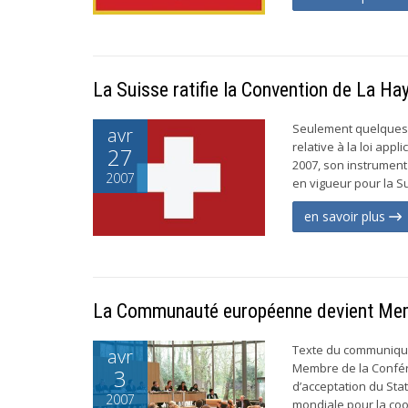
La Suisse ratifie la Convention de La Hay
Seulement quelques s
avr
relative à la loi appl
27
2007, son instrument 
2007
en vigueur pour la Sui
en savoir plus
La Communauté européenne devient Me
Texte du communiqué
avr
Membre de la Confér
3
d’acceptation du Sta
2007
mondiale pour la coo