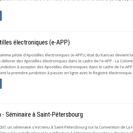
illes électroniques (e-APP)
amme pilote d'Apostilles électroniques (e-APP) L'état du Kansas devient l
à délivrer des Apostilles électroniques dans le cadre de l'e-APP - La Colom
uridiction à accepter des Apostilles électroniques dans le cadre de l'e-APP 
nt la première juridiction à passer en ligne avec le Registre électronique..
n - Séminaire à Saint-Pétersbourg
 2007, un séminaire s'est tenu à Saint-Pétersbourg sur la Convention de La
ive à la signification et la notification à l'étranger des actes judiciaires e