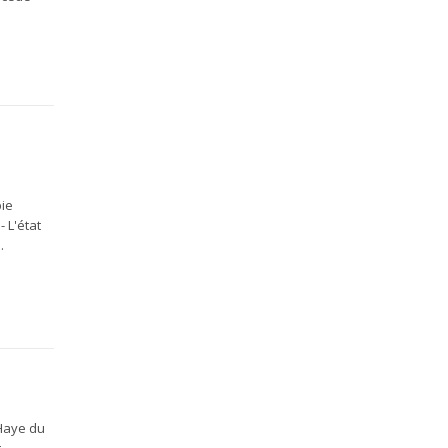
a
bie
- L'état
.
 Haye du
t