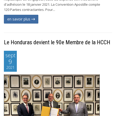
d'adhésion le 18 janvier 2021. La Convention Apostille compte
120 Parties contractantes. Pour...
en savoir plus
Le Honduras devient le 90e Membre de la HCCH
sept
9
2021