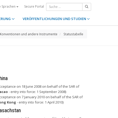
Secure Portal
e Sprachen
ERUNG
VERÖFFENTLICHUNGEN UND STUDIEN
Konventionen und andere Instrumente
Statustabelle
hina
cceptance on 18 June 2008 on behalf of the SAR of
acao
- entry into force: 1 September 2008)
cceptance on 7 January 2010 on behalf of the SAR of
ong Kong
- entry into force: 1 April 2010)
asachstan