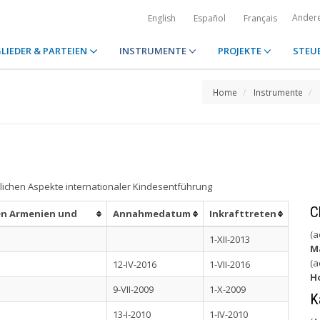
Ander
English
Español
Français
LIEDER & PARTEIEN
INSTRUMENTE
PROJEKTE
STEU
Home
Instrumente
lichen Aspekte internationaler Kindesentführung
C
en Armenien und
Annahmedatum
Inkrafttreten
(a
1-XII-2013
M
(a
12-IV-2016
1-VII-2016
H
9-VII-2009
1-X-2009
K
13-I-2010
1-IV-2010