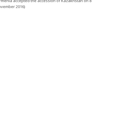
rmenia accepted the accession of Kazakhstan on 8
vember 2016)