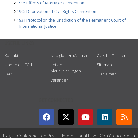
1905 Effects of Marriage Convention
1905 Deprivation of Civil Rights Convention
1931 Protocol on the jurisdiction of the Permanent Court of
International Justice
USEFUL LINKS
Kontakt
Neuigkeiten (Archiv)
Calls for Tender
Über die HCCH
Letzte
Sitemap
Aktualisierungen
FAQ
Disclaimer
Vakanzen
GET CONNECTED
Hague Conference on Private International Law - Conférence de La