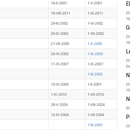
16-II-2001
1-V-2001
E
(T
19-VIII-2011
1-XI-2011
10
29-III-2002
1-VI-2002
G
30-IX-2002
1-XII-2002
(T
10
21-VII-2005
1-X-2005
L
26-VI-2003
1-IX-2003
(T
11-VI-2007
1-IX-2007
De
1-III-2003
N
10-XI-2000
1-II-2001
(T
10
1-IV-2010
1-VII-2010
N
28-V-2026
1-VIII-2026
(f
13-IV-2004
1-VII-2004
P
1-III-2003
(T