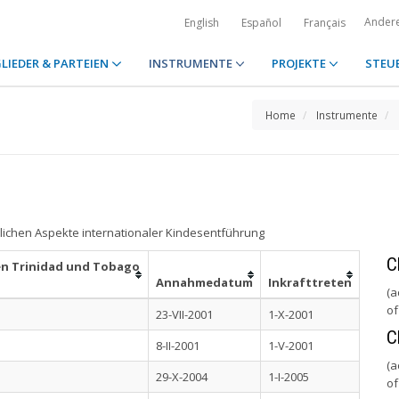
Ander
English
Español
Français
LIEDER & PARTEIEN
INSTRUMENTE
PROJEKTE
STEU
Home
Instrumente
lichen Aspekte internationaler Kindesentführung
C
en Trinidad und Tobago
Annahmedatum
Inkrafttreten
(a
of
23-VII-2001
1-X-2001
C
8-II-2001
1-V-2001
(a
29-X-2004
1-I-2005
of