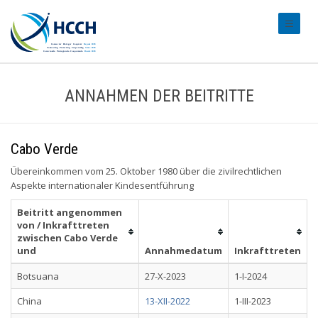
#transl
ANNAHMEN DER BEITRITTE
Cabo Verde
Übereinkommen vom 25. Oktober 1980 über die zivilrechtlichen
Aspekte internationaler Kindesentführung
Beitritt angenommen
von / Inkrafttreten
zwischen Cabo Verde
und
Annahmedatum
Inkrafttreten
Botsuana
27-X-2023
1-I-2024
China
13-XII-2022
1-III-2023