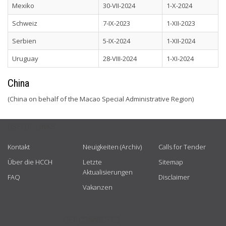
Mexiko
30-VII-2024
1-X-2024
Schweiz
7-IX-2023
1-XII-2023
Serbien
5-IX-2024
1-XII-2024
Uruguay
28-VIII-2024
1-XI-2024
China
(China on behalf of the Macao Special Administrative Region)
USEFUL LINKS
Kontakt
Neuigkeiten (Archiv)
Calls for Tender
Über die HCCH
Letzte
Sitemap
Aktualisierungen
FAQ
Disclaimer
Vakanzen
GET CONNECTED