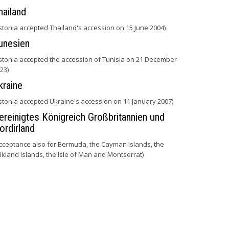
hailand
stonia accepted Thailand's accession on 15 June 2004)
unesien
stonia accepted the accession of Tunisia on 21 December
23)
kraine
stonia accepted Ukraine's accession on 11 January 2007)
ereinigtes Königreich Großbritannien und
ordirland
cceptance also for Bermuda, the Cayman Islands, the
lkland Islands, the Isle of Man and Montserrat)