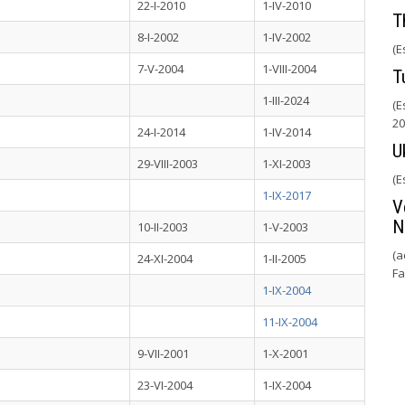
22-I-2010
1-IV-2010
T
8-I-2002
1-IV-2002
(E
7-V-2004
1-VIII-2004
T
1-III-2024
(E
20
24-I-2014
1-IV-2014
U
29-VIII-2003
1-XI-2003
(E
1-IX-2017
V
N
10-II-2003
1-V-2003
(a
24-XI-2004
1-II-2005
Fa
1-IX-2004
11-IX-2004
9-VII-2001
1-X-2001
23-VI-2004
1-IX-2004