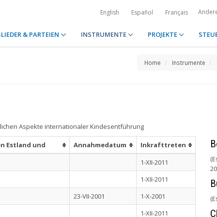
Ander
English
Español
Français
LIEDER & PARTEIEN
INSTRUMENTE
PROJEKTE
STEU
Home
Instrumente
lichen Aspekte internationaler Kindesentführung
B
en Estland und
Annahmedatum
Inkrafttreten
(E
1-XII-2011
20
1-XII-2011
B
23-VII-2001
1-X-2001
(E
C
1-XII-2011