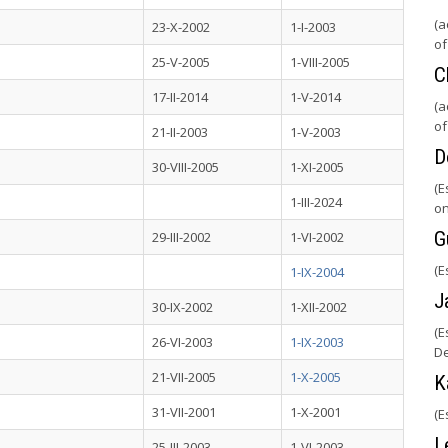
(a
23-X-2002
1-I-2003
of
25-V-2005
1-VIII-2005
C
17-II-2014
1-V-2014
(a
of
21-II-2003
1-V-2003
D
30-VIII-2005
1-XI-2005
(E
1-III-2024
on
G
29-III-2002
1-VI-2002
(E
1-IX-2004
J
30-IX-2002
1-XII-2002
(E
26-VI-2003
1-IX-2003
De
21-VII-2005
1-X-2005
K
31-VII-2001
1-X-2001
(E
L
25-III-2003
1-VI-2003