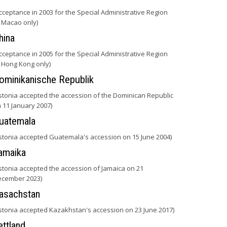
cceptance in 2003 for the Special Administrative Region
 Macao only)
hina
cceptance in 2005 for the Special Administrative Region
 Hong Kong only)
ominikanische Republik
stonia accepted the accession of the Dominican Republic
 11 January 2007)
uatemala
stonia accepted Guatemala's accession on 15 June 2004)
amaika
stonia accepted the accession of Jamaica on 21
cember 2023)
asachstan
stonia accepted Kazakhstan's accession on 23 June 2017)
ettland