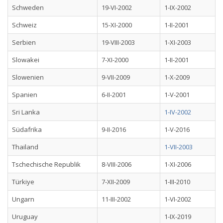
Schweden
19-VI-2002
1-IX-2002
Schweiz
15-XI-2000
1-II-2001
Serbien
19-VIII-2003
1-XI-2003
Slowakei
7-XI-2000
1-II-2001
Slowenien
9-VII-2009
1-X-2009
Spanien
6-II-2001
1-V-2001
Sri Lanka
1-IV-2002
Südafrika
9-II-2016
1-V-2016
Thailand
1-VII-2003
Tschechische Republik
8-VIII-2006
1-XI-2006
Türkiye
7-XII-2009
1-III-2010
Ungarn
11-III-2002
1-VI-2002
Uruguay
1-IX-2019