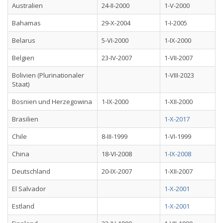
Australien
24-II-2000
1-V-2000
Bahamas
29-X-2004
1-I-2005
Belarus
5-VI-2000
1-IX-2000
Belgien
23-IV-2007
1-VII-2007
Bolivien (Plurinationaler
1-VIII-2023
Staat)
Bosnien und Herzegowina
1-IX-2000
1-XII-2000
Brasilien
1-X-2017
Chile
8-III-1999
1-VI-1999
China
18-VI-2008
1-IX-2008
Deutschland
20-IX-2007
1-XII-2007
El Salvador
1-X-2001
Estland
1-X-2001