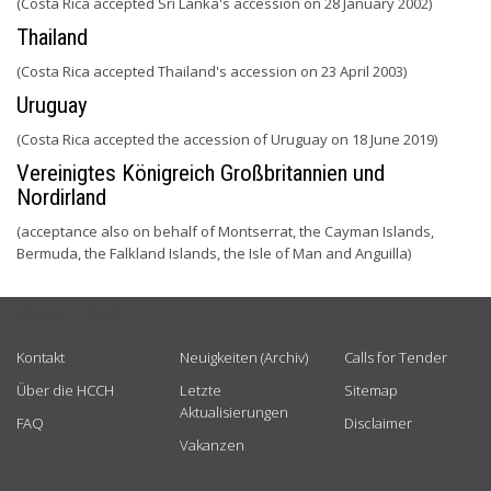
(Costa Rica accepted Sri Lanka's accession on 28 January 2002)
Thailand
(Costa Rica accepted Thailand's accession on 23 April 2003)
Uruguay
(Costa Rica accepted the accession of Uruguay on 18 June 2019)
Vereinigtes Königreich Großbritannien und
Nordirland
(acceptance also on behalf of Montserrat, the Cayman Islands,
Bermuda, the Falkland Islands, the Isle of Man and Anguilla)
USEFUL LINKS
Kontakt
Neuigkeiten (Archiv)
Calls for Tender
Über die HCCH
Letzte
Sitemap
Aktualisierungen
FAQ
Disclaimer
Vakanzen