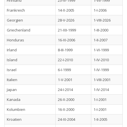
Finnland
23-IV-1999
1-VII-1999
Frankreich
14-X-2005
1-I-2006
Georgien
28-V-2026
1-VIII-2026
Griechenland
21-XII-1999
1-III-2000
Honduras
16-XI-2006
1-II-2007
Irland
8-III-1999
1-VI-1999
Island
22-I-2010
1-IV-2010
Israel
6-I-1999
1-IV-1999
Italien
1-V-2001
1-VIII-2001
Japan
24-I-2014
1-IV-2014
Kanada
26-X-2000
1-I-2001
Kolumbien
16-X-2000
1-I-2001
Kroatien
24-XI-2004
1-II-2005