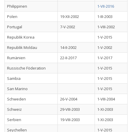
Philippinen
1-VII-2016
Polen
19-XII-2002
1-III-2003
Portugal
7-V-2002
1-VIII-2002
Republik Korea
1-V-2015
Republik Moldau
14-II-2002
1-V-2002
Rumänien
22-II-2017
1-V-2017
Russische Föderation
1-V-2015
Sambia
1-V-2015
San Marino
1-V-2015
Schweden
26-V-2004
1-VIII-2004
Schweiz
29-VIII-2003
1-XI-2003
Serbien
19-VIII-2003
1-XI-2003
Seychellen
1-V-2015