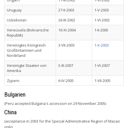
Ungarn
11-III-2002
1-VI-2002
Uruguay
27-II-2003
1-V-2003
Usbekistan
26-III-2002
1-VI-2002
Venezuela (Bolivarische
16-XI-2004
1-II-2005
Republik)
Vereinigtes Königreich
3-VII-2003
1-X-2003
Großbritannien und
Nordirland
Vereinigte Staaten von
5-III-2007
1-VI-2007
Amerika
Zypern
6-IV-2005
1-VII-2005
Bulgarien
(Peru accepted Bulgaria's accession on 29 November 2005)
China
(acceptance in 2003 for the Special Administrative Region of Macao
only)