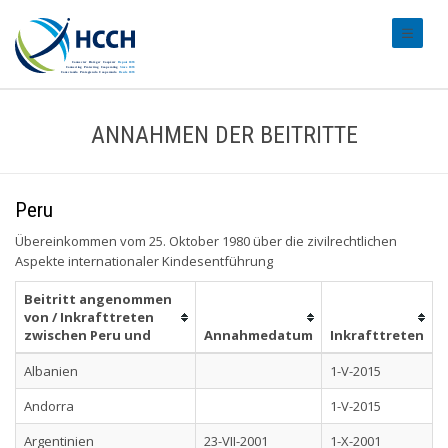
#transl
ANNAHMEN DER BEITRITTE
Peru
Übereinkommen vom 25. Oktober 1980 über die zivilrechtlichen
Aspekte internationaler Kindesentführung
Beitritt angenommen
von / Inkrafttreten
zwischen Peru und
Annahmedatum
Inkrafttreten
Albanien
1-V-2015
Andorra
1-V-2015
Argentinien
23-VII-2001
1-X-2001