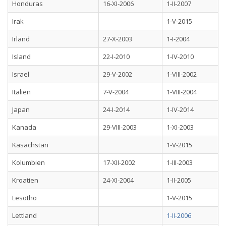
Honduras
16-XI-2006
1-II-2007
Irak
1-V-2015
Irland
27-X-2003
1-I-2004
Island
22-I-2010
1-IV-2010
Israel
29-V-2002
1-VIII-2002
Italien
7-V-2004
1-VIII-2004
Japan
24-I-2014
1-IV-2014
Kanada
29-VIII-2003
1-XI-2003
Kasachstan
1-V-2015
Kolumbien
17-XII-2002
1-III-2003
Kroatien
24-XI-2004
1-II-2005
Lesotho
1-V-2015
Lettland
1-II-2006