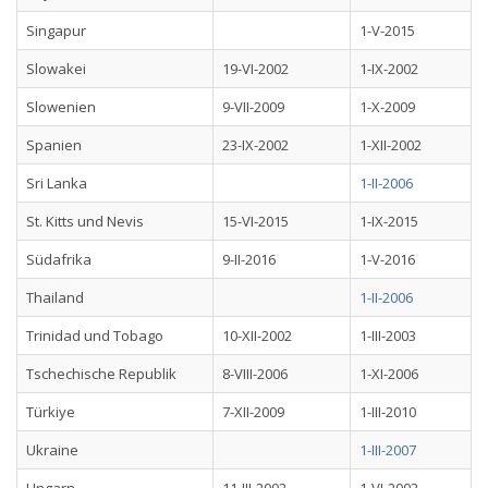
Singapur
1-V-2015
Slowakei
19-VI-2002
1-IX-2002
Slowenien
9-VII-2009
1-X-2009
Spanien
23-IX-2002
1-XII-2002
Sri Lanka
1-II-2006
St. Kitts und Nevis
15-VI-2015
1-IX-2015
Südafrika
9-II-2016
1-V-2016
Thailand
1-II-2006
Trinidad und Tobago
10-XII-2002
1-III-2003
Tschechische Republik
8-VIII-2006
1-XI-2006
Türkiye
7-XII-2009
1-III-2010
Ukraine
1-III-2007