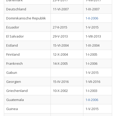
Dänemark
23-V-2017
1-VIII-2017
Deutschland
11-VI-2007
1-IX-2007
Dominikanische Republik
1-II-2006
Ecuador
27-II-2015
1-V-2015
El Salvador
29-V-2013
1-VIII-2013
Estland
15-VI-2004
1-IX-2004
Finnland
12-X-2004
1-I-2005
Frankreich
14-X-2005
1-I-2006
Gabun
1-V-2015
Georgien
15-IV-2016
1-VII-2016
Griechenland
10-X-2002
1-I-2003
Guatemala
1-II-2006
Guinea
1-V-2015