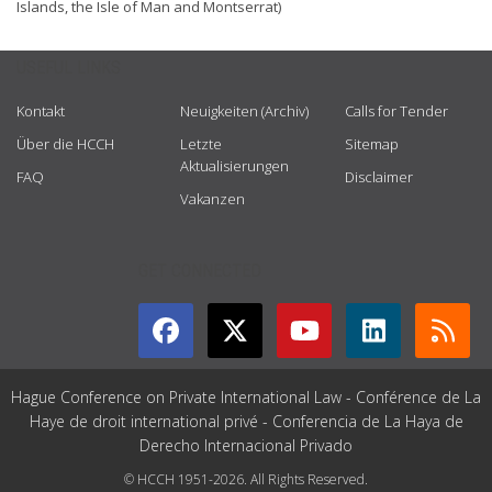
Islands, the Isle of Man and Montserrat)
USEFUL LINKS
Kontakt
Neuigkeiten (Archiv)
Calls for Tender
Über die HCCH
Letzte
Sitemap
Aktualisierungen
FAQ
Disclaimer
Vakanzen
GET CONNECTED
Hague Conference on Private International Law - Conférence de La
Haye de droit international privé - Conferencia de La Haya de
Derecho Internacional Privado
© HCCH 1951-2026. All Rights Reserved.