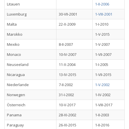
Litauen
1-II-2006
Luxemburg
30-VII-2001
1-VIII-2001
Malta
22-X-2009
1-I-2010
Marokko
1-V-2015
Mexiko
8-II-2007
1-V-2007
Monaco
10-IV-2007
1-VII-2007
Neuseeland
11-X-2004
1-I-2005
Nicaragua
13-IV-2015
1-VII-2015
Niederlande
7-II-2002
1-V-2002
Norwegen
31-I-2002
1-IV-2002
Österreich
10-V-2017
1-VIII-2017
Panama
28-XI-2002
1-II-2003
Paraguay
26-XI-2015
1-II-2016