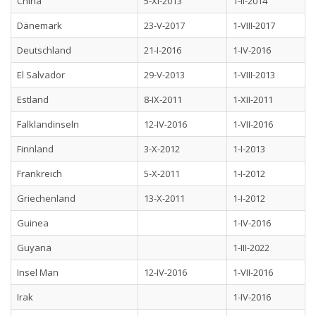
China
5-XI-2013
1-II-2014
Dänemark
23-V-2017
1-VIII-2017
Deutschland
21-I-2016
1-IV-2016
El Salvador
29-V-2013
1-VIII-2013
Estland
8-IX-2011
1-XII-2011
Falklandinseln
12-IV-2016
1-VII-2016
Finnland
3-X-2012
1-I-2013
Frankreich
5-X-2011
1-I-2012
Griechenland
13-X-2011
1-I-2012
Guinea
1-IV-2016
Guyana
1-III-2022
Insel Man
12-IV-2016
1-VII-2016
Irak
1-IV-2016