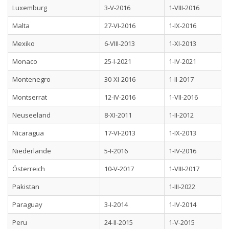
Luxemburg
3-V-2016
1-VIII-2016
Malta
27-VI-2016
1-IX-2016
Mexiko
6-VIII-2013
1-XI-2013
Monaco
25-I-2021
1-IV-2021
Montenegro
30-XI-2016
1-II-2017
Montserrat
12-IV-2016
1-VII-2016
Neuseeland
8-XI-2011
1-II-2012
Nicaragua
17-VI-2013
1-IX-2013
Niederlande
5-I-2016
1-IV-2016
Österreich
10-V-2017
1-VIII-2017
Pakistan
1-III-2022
Paraguay
3-I-2014
1-IV-2014
Peru
24-II-2015
1-V-2015