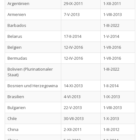
Argentinien
29-IX-2011
1-XII-2011
Armenien
7-V-2013
1-VIII-2013
Barbados
1-III-2022
Belarus
17-II-2014
1-V-2014
Belgien
12-IV-2016
1-VII-2016
Bermudas
12-IV-2016
1-VII-2016
Bolivien (Plurinationaler
1-III-2022
Staat)
Bosnien und Herzegowina
14-XI-2013
1-II-2014
Brasilien
4-VI-2013
1-IX-2013
Bulgarien
22-V-2013
1-VIII-2013
Chile
30-VII-2013
1-X-2013
China
2-XII-2011
1-III-2012