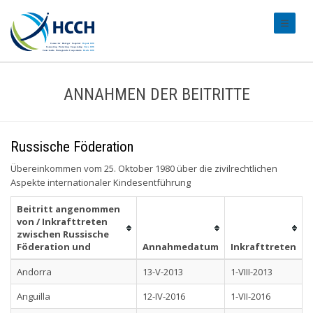
#transl
ANNAHMEN DER BEITRITTE
Russische Föderation
Übereinkommen vom 25. Oktober 1980 über die zivilrechtlichen
Aspekte internationaler Kindesentführung
Beitritt angenommen
von / Inkrafttreten
zwischen Russische
Föderation und
Annahmedatum
Inkrafttreten
Andorra
13-V-2013
1-VIII-2013
Anguilla
12-IV-2016
1-VII-2016