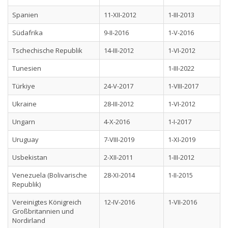
Spanien
11-XII-2012
1-III-2013
Südafrika
9-II-2016
1-V-2016
Tschechische Republik
14-III-2012
1-VI-2012
Tunesien
1-III-2022
Türkiye
24-V-2017
1-VIII-2017
Ukraine
28-III-2012
1-VI-2012
Ungarn
4-X-2016
1-I-2017
Uruguay
7-VIII-2019
1-XI-2019
Usbekistan
2-XII-2011
1-III-2012
Venezuela (Bolivarische
28-XI-2014
1-II-2015
Republik)
Vereinigtes Königreich
12-IV-2016
1-VII-2016
Großbritannien und
Nordirland