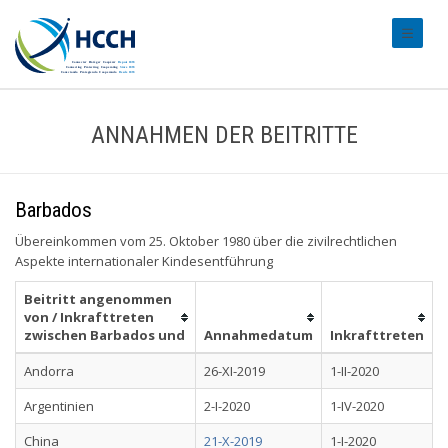
#transl
ANNAHMEN DER BEITRITTE
Barbados
Übereinkommen vom 25. Oktober 1980 über die zivilrechtlichen
Aspekte internationaler Kindesentführung
Beitritt angenommen
von / Inkrafttreten
zwischen Barbados und
Annahmedatum
Inkrafttreten
Andorra
26-XI-2019
1-II-2020
Argentinien
2-I-2020
1-IV-2020
China
21-X-2019
1-I-2020