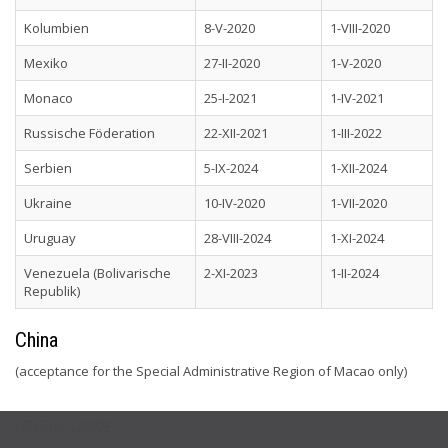
Kolumbien
8-V-2020
1-VIII-2020
Mexiko
27-II-2020
1-V-2020
Monaco
25-I-2021
1-IV-2021
Russische Föderation
22-XII-2021
1-III-2022
Serbien
5-IX-2024
1-XII-2024
Ukraine
10-IV-2020
1-VII-2020
Uruguay
28-VIII-2024
1-XI-2024
Venezuela (Bolivarische
2-XI-2023
1-II-2024
Republik)
China
(acceptance for the Special Administrative Region of Macao only)
USEFUL LINKS