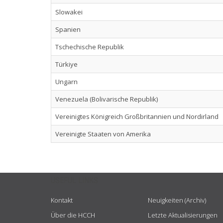
Slowakei
Spanien
Tschechische Republik
Türkiye
Ungarn
Venezuela (Bolivarische Republik)
Vereinigtes Königreich Großbritannien und Nordirland
Vereinigte Staaten von Amerika
USEFUL LINKS
Kontakt
Neuigkeiten (Archiv)
Über die HCCH
Letzte Aktualisierungen