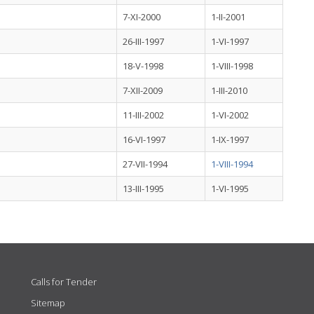
7-XI-2000
1-II-2001
26-III-1997
1-VI-1997
18-V-1998
1-VIII-1998
7-XII-2009
1-III-2010
11-III-2002
1-VI-2002
16-VI-1997
1-IX-1997
27-VII-1994
1-VIII-1994
13-III-1995
1-VI-1995
Calls for Tender
Sitemap