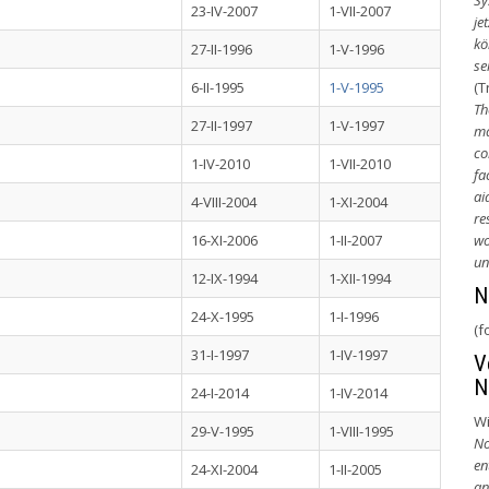
Sy
23-IV-2007
1-VII-2007
je
kö
27-II-1996
1-V-1996
se
6-II-1995
1-V-1995
(T
Th
27-II-1997
1-V-1997
ma
co
1-IV-2010
1-VII-2010
fa
ai
4-VIII-2004
1-XI-2004
re
16-XI-2006
1-II-2007
wo
un
12-IX-1994
1-XII-1994
N
24-X-1995
1-I-1996
(f
31-I-1997
1-IV-1997
V
N
24-I-2014
1-IV-2014
Wi
29-V-1995
1-VIII-1995
No
en
24-XI-2004
1-II-2005
an