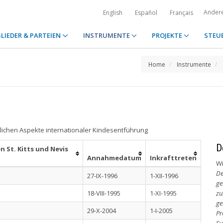
Ander
English
Español
Français
LIEDER & PARTEIEN
INSTRUMENTE
PROJEKTE
STEU
Home
Instrumente
lichen Aspekte internationaler Kindesentführung
D
 St. Kitts und Nevis
Annahmedatum
Inkrafttreten
Wi
De
27-IX-1996
1-XII-1996
ge
18-VIII-1995
1-XI-1995
zu
ge
29-X-2004
1-I-2005
Pr