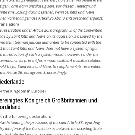
stem allerdings eingeführt werden, dürfte der Vorbehalt in der
tzigen Form dann unzulässig sein. Vor diesem Hintergrund
nnte eine Lösung darin bestehen, wenn St. Kitts und Nevis
inen Vorbehalt gemäss Artikel 26 Abs. 3 entsprechend ergänzt.
ranslation)
e reservation under Article 26, paragraph 3, of the Convention
de by Saint Kitts and Nevis on its accession is believed by the
mpetent German judicial authorities to be connected with the
ct that Saint Kitts and Nevis does not have a system of legal
d. Introduction of such a system would, however, render the
servation in its present form inadmissible. A possible solution
uld be for Saint Kitts and Nevis to supplement its reservation
der Article 26, paragraph 3, accordingly.
iederlande
or the Kingdom in Europe)
ereinigtes Königreich Großbritannien und
ordirland
th the following declaration:
twithstanding the provisions of the said Article 38 regarding
try into force of the Convention as between the acceding State
d the State declaring its acceptance of the accession,