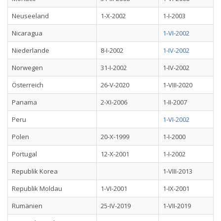
Neuseeland
1-X-2002
1-I-2003
Nicaragua
1-VI-2002
Niederlande
8-I-2002
1-IV-2002
Norwegen
31-I-2002
1-IV-2002
Österreich
26-V-2020
1-VIII-2020
Panama
2-XI-2006
1-II-2007
Peru
1-VI-2002
Polen
20-X-1999
1-I-2000
Portugal
12-X-2001
1-I-2002
Republik Korea
1-VIII-2013
Republik Moldau
1-VI-2001
1-IX-2001
Rumänien
25-IV-2019
1-VII-2019