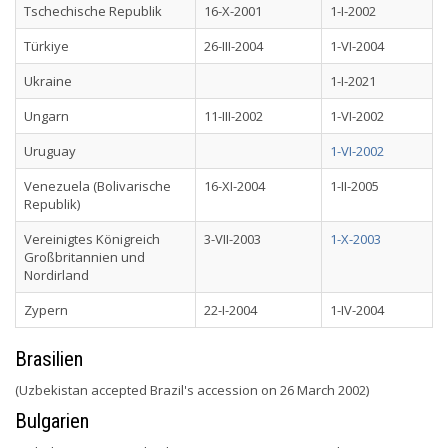
Tschechische Republik
16-X-2001
1-I-2002
Türkiye
26-III-2004
1-VI-2004
Ukraine
1-I-2021
Ungarn
11-III-2002
1-VI-2002
Uruguay
1-VI-2002
Venezuela (Bolivarische
16-XI-2004
1-II-2005
Republik)
Vereinigtes Königreich
3-VII-2003
1-X-2003
Großbritannien und
Nordirland
Zypern
22-I-2004
1-IV-2004
Brasilien
(Uzbekistan accepted Brazil's accession on 26 March 2002)
Bulgarien