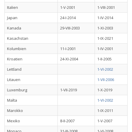
Italien
1-V-2001
1-VIII-2001
Japan
24-I-2014
1-IV-2014
Kanada
29-VIII-2003
1-XI-2003
Kasachstan
1-IX-2021
Kolumbien
11-I-2001
1-IV-2001
Kroatien
24-XI-2004
1-II-2005
Lettland
1-VI-2002
Litauen
1-VII-2006
Luxemburg
1-VII-2019
1-X-2019
Malta
1-VI-2002
Marokko
1-IX-2011
Mexiko
8-II-2007
1-V-2007
Monaco
31-III-2008
1-VI-2008