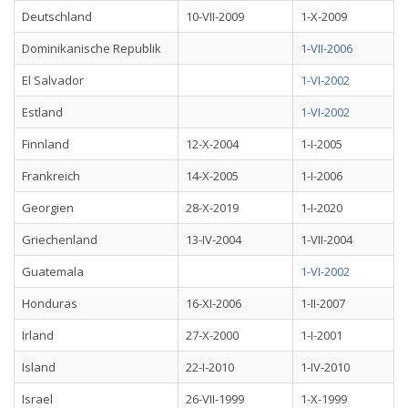
Deutschland
10-VII-2009
1-X-2009
Dominikanische Republik
1-VII-2006
El Salvador
1-VI-2002
Estland
1-VI-2002
Finnland
12-X-2004
1-I-2005
Frankreich
14-X-2005
1-I-2006
Georgien
28-X-2019
1-I-2020
Griechenland
13-IV-2004
1-VII-2004
Guatemala
1-VI-2002
Honduras
16-XI-2006
1-II-2007
Irland
27-X-2000
1-I-2001
Island
22-I-2010
1-IV-2010
Israel
26-VII-1999
1-X-1999