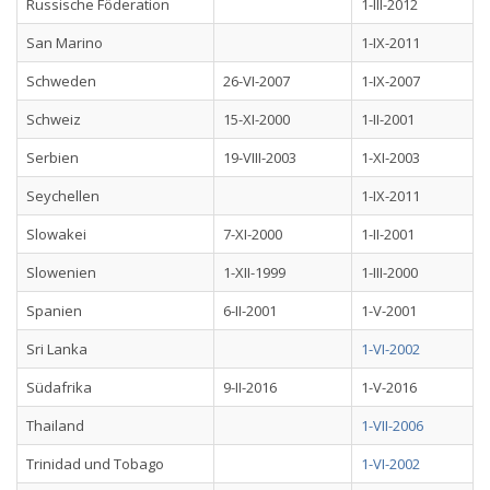
Russische Föderation
1-III-2012
San Marino
1-IX-2011
Schweden
26-VI-2007
1-IX-2007
Schweiz
15-XI-2000
1-II-2001
Serbien
19-VIII-2003
1-XI-2003
Seychellen
1-IX-2011
Slowakei
7-XI-2000
1-II-2001
Slowenien
1-XII-1999
1-III-2000
Spanien
6-II-2001
1-V-2001
Sri Lanka
1-VI-2002
Südafrika
9-II-2016
1-V-2016
Thailand
1-VII-2006
Trinidad und Tobago
1-VI-2002