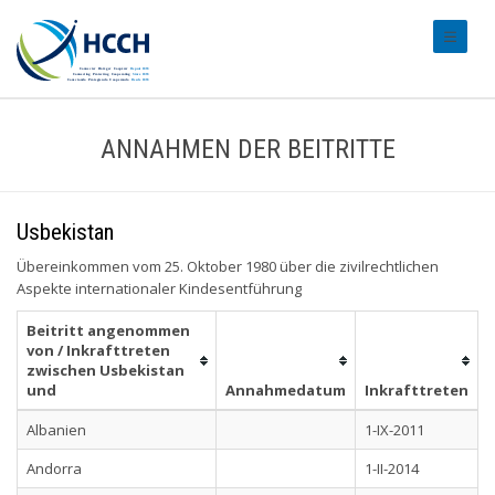
#transl
ANNAHMEN DER BEITRITTE
Usbekistan
Übereinkommen vom 25. Oktober 1980 über die zivilrechtlichen
Aspekte internationaler Kindesentführung
Beitritt angenommen
von / Inkrafttreten
zwischen Usbekistan
und
Annahmedatum
Inkrafttreten
Albanien
1-IX-2011
Andorra
1-II-2014