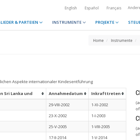
Ander
English
Español
Français
LIEDER & PARTEIEN
INSTRUMENTE
PROJEKTE
STEU
Home
Instrumente
lichen Aspekte internationaler Kindesentführung
C
n Sri Lanka und
Annahmedatum
Inkrafttreten
(a
29-VIII-2002
1-XI-2002
of
23-X-2002
1-I-2003
C
25-V-2005
1-VIII-2005
(a
of
17-II-2014
1-V-2014