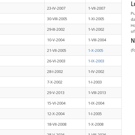
L
23-IV-2007
1-VII-2007
Pu
30-VIII-2005
1-XI-2005
da
Ho
29-III-2002
1-VI-2002
of
10-V-2004
1-VIII-2004
N
(f
21-VII-2005
1-X-2005
26-VI-2003
1-IX-2003
28-I-2002
1-IV-2002
7-X-2002
1-I-2003
29-V-2013
1-VIII-2013
15-VI-2004
1-IX-2004
12-X-2004
1-I-2005
18-VII-2008
1-X-2008
28-V-2026
1-VIII-2026