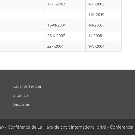
11-III-2002
1-VI-2002
1-IX-2019
16-XI-2004
1-II-2005
26-X-2007
1-I-2008
22-I-2004
1-IV-2004
Calls for Tender
Sitemap
Disclaimer
aw - Conférence de La Haye de droit international privé - Conferencia