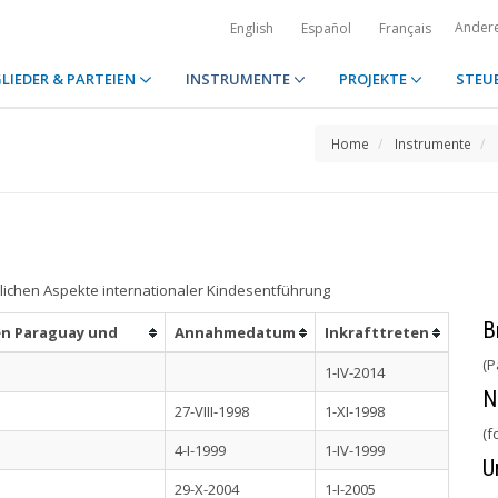
Ander
English
Español
Français
LIEDER & PARTEIEN
INSTRUMENTE
PROJEKTE
STEU
Home
Instrumente
lichen Aspekte internationaler Kindesentführung
B
en Paraguay und
Annahmedatum
Inkrafttreten
(P
1-IV-2014
N
27-VIII-1998
1-XI-1998
(f
4-I-1999
1-IV-1999
U
29-X-2004
1-I-2005