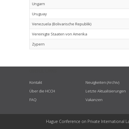
Ungarn
Uruguay
Venezuela (Bolivarische Republik)
Vereinigte Staaten von Amerika
Zypern
USEFUL LINKS
Kontakt
Neuigkeiten (Archiv)
Über die HCCH
Letzte Aktualisierungen
FAQ
Vakanzen
Hague Conference on Private International L