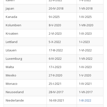
Italien
22-II-2022
1-V-2022
Japan
20-IV-2018
1-VII-2018
Kanada
9-I-2025
1-IV-2025
Kolumbien
8-V-2020
1-VIII-2020
Kroatien
2-VI-2023
1-IX-2023
Lettland
5-X-2022
1-I-2023
Litauen
17-III-2022
1-VI-2022
Luxemburg
6-IV-2022
1-VII-2022
Malta
17-I-2023
1-IV-2023
Mexiko
27-II-2020
1-V-2020
Monaco
25-I-2021
1-IV-2021
Neuseeland
28-IV-2017
1-VII-2017
Niederlande
16-XII-2021
1-III-2022