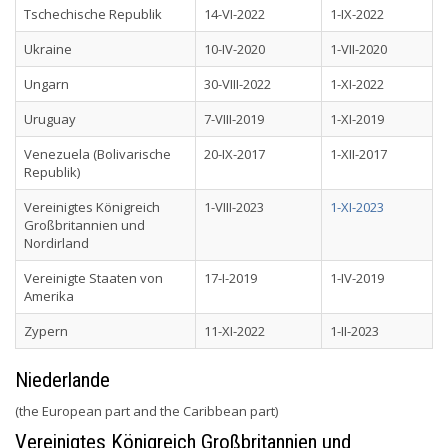
Tschechische Republik
14-VI-2022
1-IX-2022
Ukraine
10-IV-2020
1-VII-2020
Ungarn
30-VIII-2022
1-XI-2022
Uruguay
7-VIII-2019
1-XI-2019
Venezuela (Bolivarische
20-IX-2017
1-XII-2017
Republik)
Vereinigtes Königreich
1-VIII-2023
1-XI-2023
Großbritannien und
Nordirland
Vereinigte Staaten von
17-I-2019
1-IV-2019
Amerika
Zypern
11-XI-2022
1-II-2023
Niederlande
(the European part and the Caribbean part)
Vereinigtes Königreich Großbritannien und