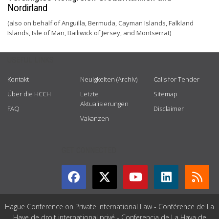
Nordirland
(also on behalf of Anguilla, Bermuda, Cayman Islands, Falkland
Islands, Isle of Man, Bailiwick of Jersey, and Montserrat)
USEFUL LINKS
Kontakt
Neuigkeiten (Archiv)
Calls for Tender
Über die HCCH
Letzte
Sitemap
Aktualisierungen
FAQ
Disclaimer
Vakanzen
GET CONNECTED
Hague Conference on Private International Law - Conférence de La
Haye de droit international privé - Conferencia de La Haya de