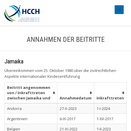
#transl
ANNAHMEN DER BEITRITTE
Jamaika
Übereinkommen vom 25. Oktober 1980 über die zivilrechtlichen
Aspekte internationaler Kindesentführung
Beitritt angenommen
von / Inkrafttreten
zwischen Jamaika und
Annahmedatum
Inkrafttreten
Andorra
27-X-2023
1-I-2024
Argentinien
6-IX-2017
1-XII-2017
Belgien
21-XI-2022
1-II-2023