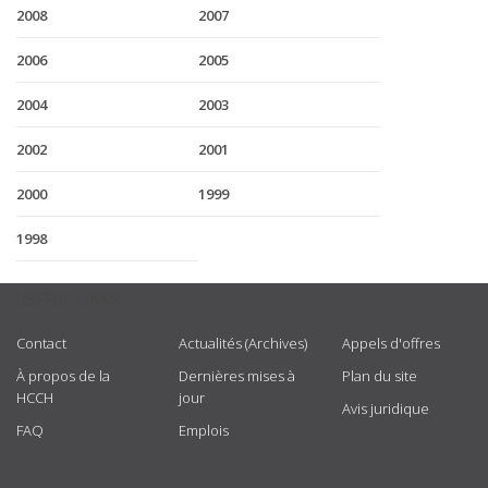
2008
2007
2006
2005
2004
2003
2002
2001
2000
1999
1998
USEFUL LINKS
Contact
Actualités (Archives)
Appels d'offres
À propos de la
Dernières mises à
Plan du site
HCCH
jour
Avis juridique
FAQ
Emplois