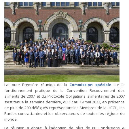
La toute Première réunion de la
Commission spéciale
sur le
fonctionnement pratique de la Convention Recouvrement des
aliments de 2007 et du Protocole Obligations alimentaires de 2007
s’est tenue la semaine dernière, du 17 au 19 mai 2022, en présence
de plus de 200 délégués représentant les Membres de la HCCH, les
Parties contractantes et les observateurs de toutes les régions du
monde.
La réunion a abouti à l’adoption de plus de 80 Conclusions &