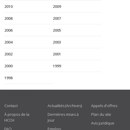
2010
2009
2008
2007
2006
2005
2004
2003
2002
2001
2000
1999
1998
USEFUL LINKS
Contact
Actualités (Archives)
Appels d'offres
À propos de la
Dernières mises à
Plan du site
HCCH
jour
Avis juridique
FAQ
Emplois