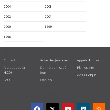
2004
2003
2002
2001
2000
1999
1998
USEFUL LINKS
Contact
Actualités (Archives)
Appels d'offres
À propos de la
Dernières mises à
Plan du site
HCCH
jour
Avis juridique
FAQ
Emplois
GET CONNECTED