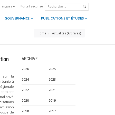
Portail sécurisé
s langues
GOUVERNANCE
PUBLICATIONS ET ÉTUDES
Home
Actualités (Archives)
tion
ARCHIVE
2026
2025
e sur la
2024
2023
 réunie à
régionale
2022
2021
sentaient
nal privé
2020
2019
isations
mmission
2018
2017
Groupe de