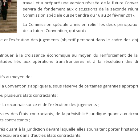
travail et a préparé une version révisée de la future Conven
servira de fondement aux discussions de la seconde réun
Commission spéciale qui se tiendra du 16 au 24 février 2017.
La Commission spéciale a mis en relief les deux principaux 
de la future Convention, qui sont :
ce et l’exécution des jugements (objectif pertinent dans le cadre des obj
contribuer à la croissance économique au moyen du renforcement de la
itudes liés aux opérations transfrontières et à la résolution des d
ifs au moyen de :
 la Convention s’appliquera, sous réserve de certaines garanties appropri
 plusieurs États contractants ;
 de la reconnaissance et de l’exécution des jugements ;
les des États contractants, de la prévisibilité juridique quant aux circ
ts contractants ;
irés quant à la juridiction devant laquelle elles souhaitent porter l’instan
 découlera dans d’autres États contractants.