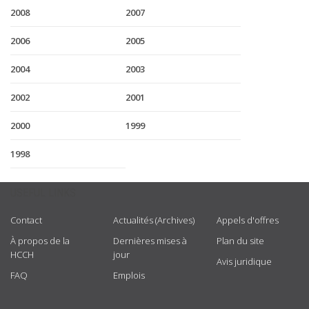
2008
2007
2006
2005
2004
2003
2002
2001
2000
1999
1998
USEFUL LINKS
Contact
Actualités (Archives)
Appels d'offres
À propos de la
Dernières mises à
Plan du site
HCCH
jour
Avis juridique
FAQ
Emplois