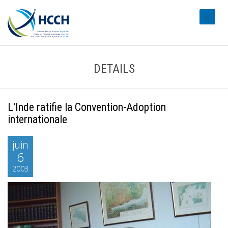
#transl
DETAILS
L'Inde ratifie la Convention-Adoption
internationale
juin
6
2003