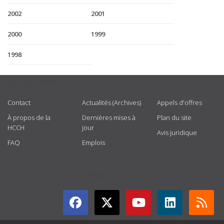
2002
2001
2000
1999
1998
USEFUL LINKS
Contact
Actualités (Archives)
Appels d'offres
À propos de la
Dernières mises à
Plan du site
HCCH
jour
Avis juridique
FAQ
Emplois
GET CONNECTED